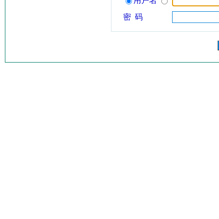
用户名
密 码