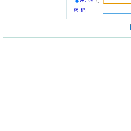
用户名
密 码