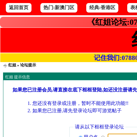
返回首页
热门:新澳门区
经典:香港区
表
《红姐论坛:07
记住我们:078800.
红姐
» 论坛提示
红姐 提示信息
如果您已注册会员,请直接在底下框框登陆,如还没注册请
您还没有登录或注册，暂时不能使用此功能!!
如果您已注册,请先登录论坛即可游览帖子
请从以下框框登录论坛