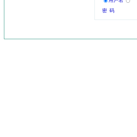
用户名
密 码