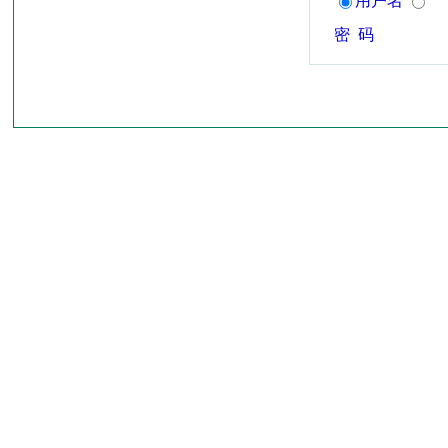
用户名
密 码