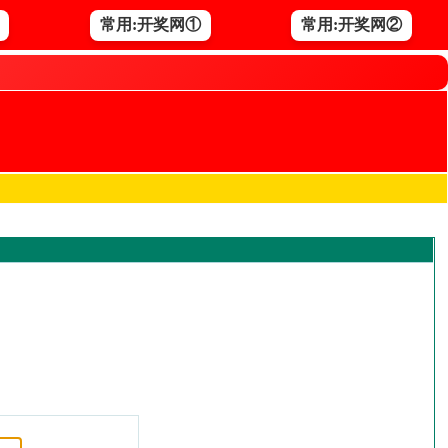
常用:开奖网①
常用:开奖网②