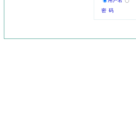
用户名
密 码