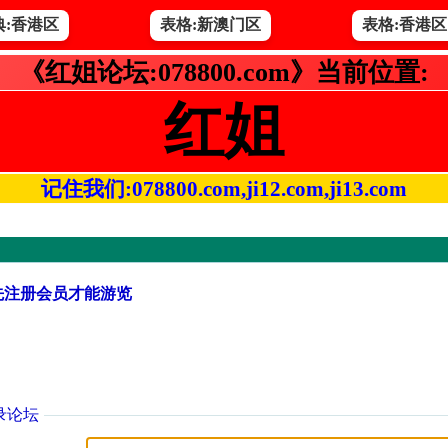
典:香港区
表格:新澳门区
表格:香港区
《红姐论坛:078800.com》当前位置:
红姐
记住我们:078800.com,ji12.com,ji13.com
先注册会员才能游览
录论坛