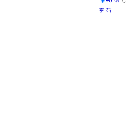
用户名
密 码