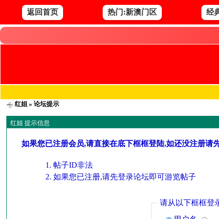
返回首页
热门:新澳门区
经
红姐
» 论坛提示
红姐 提示信息
如果您已注册会员,请直接在底下框框登陆,如还没注册请
帖子ID非法
如果您已注册,请先登录论坛即可游览帖子
请从以下框框登