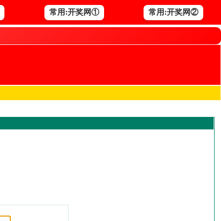
常用:开奖网①
常用:开奖网②