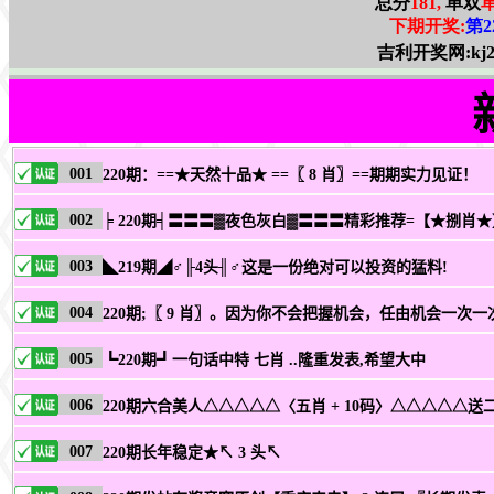
001
220期：==★天然十品★ ==〖 8 肖〗==期期实力见证！
002
╞ 220期╡〓〓〓▓夜色灰白▓〓〓〓精彩推荐=【★捌肖
003
◣219期◢♂╟4头╢♂这是一份绝对可以投资的猛料!
004
220期;〖 9 肖〗。因为你不会把握机会，任由机会一次
005
┗220期┛一句话中特 七肖 ..隆重发表,希望大中
006
220期六合美人△△△△△〈五肖 + 10码〉△△△△△送二
007
220期长年稳定★↖ 3 头↖