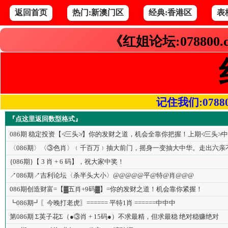
返回首页
热门:新澳门区
经典:香港区
表
《红姐论坛:078800
记住我们:078800.
『点这里返回数型格式』
086期 稳定投资【≮三头≯】你的发财之道，机会全靠你把握！上期≮三头≯
〈086期〉〈③色肖〉﹛千百万﹜抽大前门，摇身一变抽大中华。走出六亲
{086期}【 3 肖 + 6 码】，祝大家中奖！
↗086期↗吉利论坛〈杀半头大小〉@@@@@平@特@肖@@@
086期创造财富=【▓五肖+9码▓】=你的发财之道！机会靠你紧握！
┗086期┛〖今晚打老虎〗====== 平特1肖 ======中中中
第086期 Σ英子花Σ（●③肖 + 15码●）不求最精，但求最稳 绝对稳赚绝对