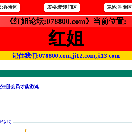
典:香港区
表格:新澳门区
表格:香港区
《红姐论坛:078800.com》当前位置:
红姐
记住我们:078800.com,ji12.com,ji13.com
先注册会员才能游览
录论坛