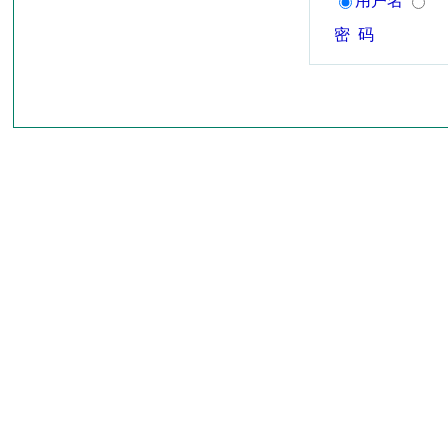
用户名
密 码