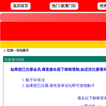
返回首页
热门:新澳门区
经
红姐
» 论坛提示
红姐 提示信息
如果您已注册会员,请直接在底下框框登陆,如还没注册请
帖子ID非法
如果您已注册,请先登录论坛即可游览帖子
请从以下框框登