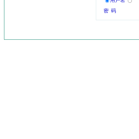
用户名
密 码