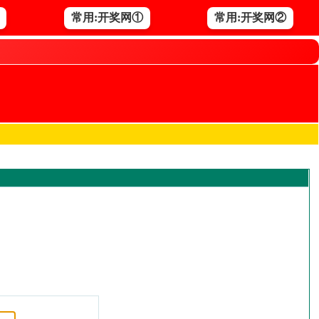
常用:开奖网①
常用:开奖网②