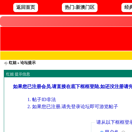
返回首页
热门:新澳门区
经
红姐
» 论坛提示
红姐 提示信息
如果您已注册会员,请直接在底下框框登陆,如还没注册请
帖子ID非法
如果您已注册,请先登录论坛即可游览帖子
请从以下框框登