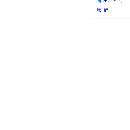
用户名
密 码