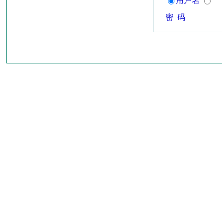
用户名
密 码