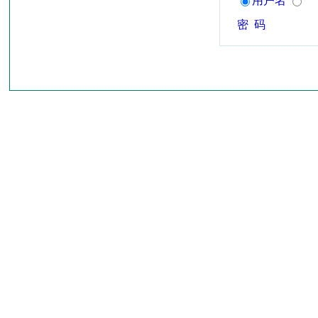
用户名
密 码