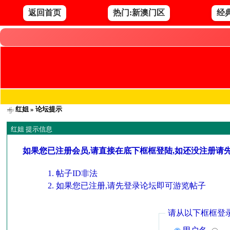
返回首页
热门:新澳门区
经
红姐
» 论坛提示
红姐 提示信息
如果您已注册会员,请直接在底下框框登陆,如还没注册请
帖子ID非法
如果您已注册,请先登录论坛即可游览帖子
请从以下框框登