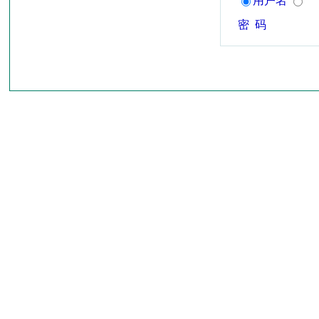
用户名
密 码