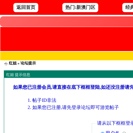
返回首页
热门:新澳门区
经
红姐
» 论坛提示
红姐 提示信息
如果您已注册会员,请直接在底下框框登陆,如还没注册请
帖子ID非法
如果您已注册,请先登录论坛即可游览帖子
请从以下框框登