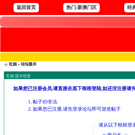
返回首页
热门:新澳门区
经
红姐
» 论坛提示
红姐 提示信息
如果您已注册会员,请直接在底下框框登陆,如还没注册请
帖子ID非法
如果您已注册,请先登录论坛即可游览帖子
请从以下框框登