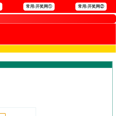
常用:开奖网①
常用:开奖网②