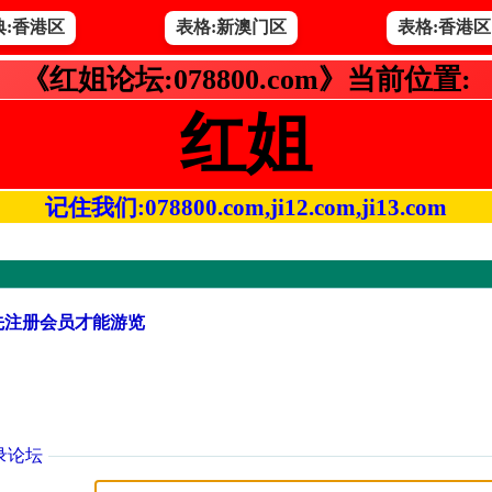
典:香港区
表格:新澳门区
表格:香港区
《红姐论坛:078800.com》当前位置:
红姐
记住我们:078800.com,ji12.com,ji13.com
先注册会员才能游览
录论坛