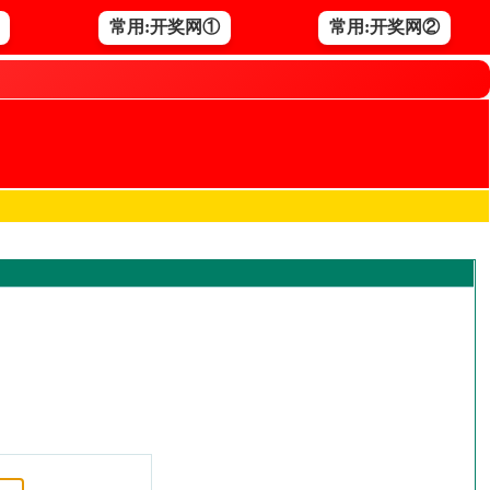
常用:开奖网①
常用:开奖网②