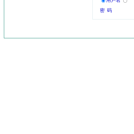
用户名
密 码