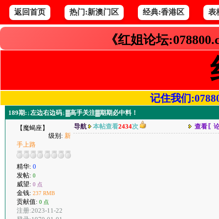
返回首页
热门:新澳门区
经典:香港区
表
《红姐论坛:078800
记住我们:078800.
189期:↓左边右边码↓▓高手关注▓期期必中料！
导航
本帖查看
2434
次
查看〖
【魔蝎座】
级别:
新
手上路
精华:
0
发帖:
0
威望:
0 点
金钱:
237 RMB
贡献值:
0 点
注册:2023-11-22