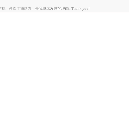
、是给了我动力、是我继续发贴的理由...Thank you!