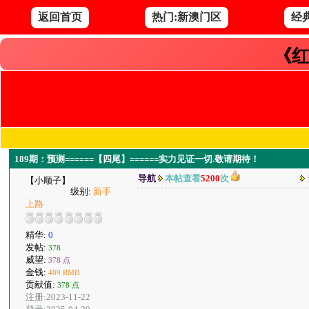
返回首页
热门:新澳门区
经
《红
189期：预测======【四尾】======实力见证一切.敬请期待！
导航
本帖查看
5200
次
【小顺子】
级别:
新手
上路
精华:
0
发帖:
378
威望:
378 点
金钱:
489 RMB
贡献值:
378 点
注册:2023-11-22