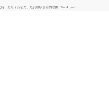
、是给了我动力、是我继续发贴的理由...Thank you!