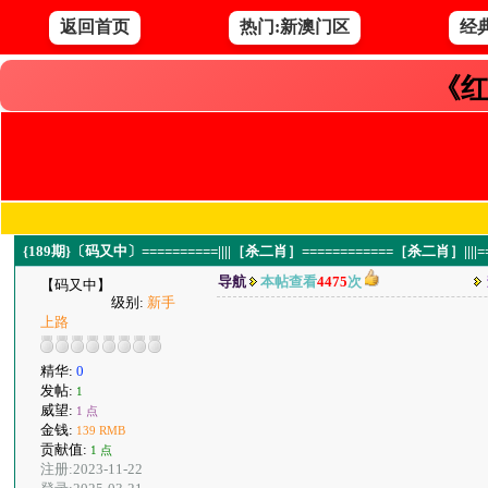
返回首页
热门:新澳门区
经
《红
{189期}〔码又中〕==========||||［杀二肖］============［杀二肖］||||==
导航
本帖查看
4475
次
【码又中】
级别:
新手
上路
精华:
0
发帖:
1
威望:
1 点
金钱:
139 RMB
贡献值:
1 点
注册:2023-11-22