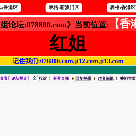
典:香港区
表格:新澳门区
表格:香港区
【香
姐论坛:078800.com》当前位置:
红姐
记住我们:078800.com,ji12.com,ji13.com
查看〖论坛规则〗
投诉
开奖直播
回复主题
作者编辑
关闭本页