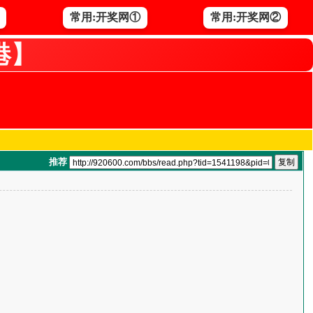
常用:开奖网①
常用:开奖网②
港】
推荐