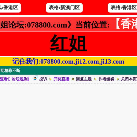
典:香港区
表格:新澳门区
表格:香港区
【香
姐论坛:078800.com》当前位置:
红姐
记住我们:078800.com,ji12.com,ji13.com
）期期精彩不断
查看〖论坛规则〗
投诉
开奖直播
回复主题
作者编辑
关闭本页