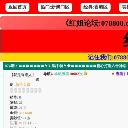
返回首页
热门:新澳门区
经典:香港区
表
《红姐论坛:078800
记住我们:078800.
074期：〓〓〓〓〓〓〓￥31码中特￥◆〓〓〓〓〓〓〓精心打造六合神话
导航
本帖查看
10682
次
查看〖
【我是香港人】
级
别:
新手上路
精华:
0
发帖:
21
威望:
21 点
金钱:
302 RMB
贡献值:
21 点
注册:2023-11-22