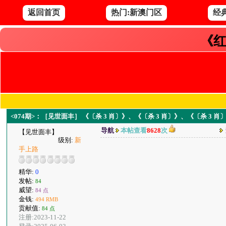
返回首页
热门:新澳门区
经
《红
<074期>：［见世面丰］ 《〔杀 3 肖〕》、《〔杀 3 肖〕》、《〔杀 3 肖〕
导航
本帖查看
8628
次
【见世面丰】
级别:
新
手上路
精华:
0
发帖:
84
威望:
84 点
金钱:
494 RMB
贡献值:
84 点
注册:2023-11-22