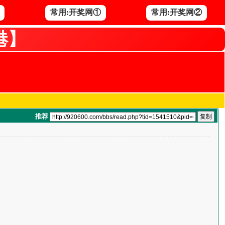
常用:开奖网①
常用:开奖网②
港】
推荐