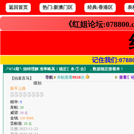
返回首页
热门:新澳门区
经典:香港区
表
《红姐论坛:078800
记住我们:078800.
↗074期↖独特理解 准率略高！稳定〖杀 ① 合〗 ，数据稳定接着来！
导航
本帖查看
9920
次
查看〖
【伯喜言马】
级别:
新手上路
精华:
0
发帖:
20
威望:
20 点
金钱:
100 RMB
贡献值:
20 点
注册:2023-11-22