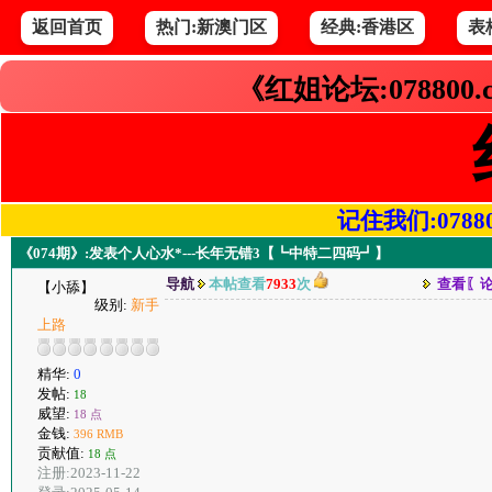
返回首页
热门:新澳门区
经典:香港区
表
《红姐论坛:078800
记住我们:078800.
《074期》:发表个人心水*---长年无错3【┗中特二四码┛】
导航
本帖查看
7933
次
查看〖
【小舔】
级别:
新手
上路
精华:
0
发帖:
18
威望:
18 点
金钱:
396 RMB
贡献值:
18 点
注册:2023-11-22