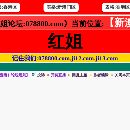
典:香港区
表格:新澳门区
表格:香港区
【新
姐论坛:078800.com》当前位置:
红姐
记住我们:078800.com,ji12.com,ji13.com
查看〖论坛规则〗
投诉
开奖直播
回复主题
作者编辑
关闭本页