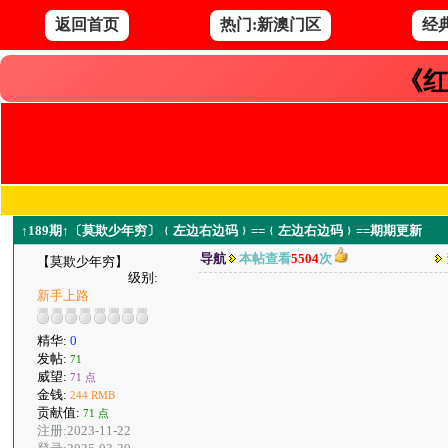
返回首页
热门:新澳门区
经
《红
↑189期↑〔莫欺少年穷〕﹛左边右边码﹜==﹛左边右边码﹜==期期更新
导航
本帖查看
5504
次
【莫欺少年穷】
级别:
新手上路
精华:
0
发帖:
71
威望:
71 点
金钱:
244 RMB
贡献值:
71 点
注册:2023-11-22