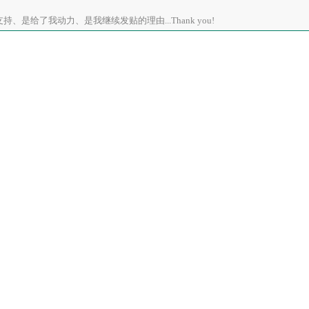
、是给了我动力、是我继续发贴的理由...Thank you!