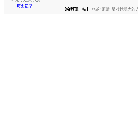
登录:2025-03-20
历史记录
【给我顶一帖】
您的“顶贴”是对我最大的支持