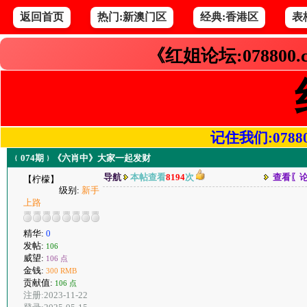
返回首页
热门:新澳门区
经典:香港区
表
《红姐论坛:078800
记住我们:078800.
﹛074期﹜《六肖中》大家一起发财
导航
本帖查看
8194
次
查看〖
【柠檬】
级别:
新手
上路
精华:
0
发帖:
106
威望:
106 点
金钱:
300 RMB
贡献值:
106 点
注册:2023-11-22