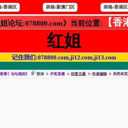
典:香港区
表格:新澳门区
表格:香港区
【香
姐论坛:078800.com》当前位置:
红姐
记住我们:078800.com,ji12.com,ji13.com
查看〖论坛规则〗
投诉
开奖直播
回复主题
作者编辑
关闭本页