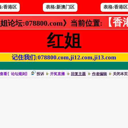
典:香港区
表格:新澳门区
表格:香港区
【香
姐论坛:078800.com》当前位置:
红姐
记住我们:078800.com,ji12.com,ji13.com
查看〖论坛规则〗
投诉
开奖直播
回复主题
作者编辑
关闭本页