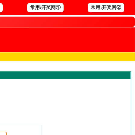
常用:开奖网①
常用:开奖网②