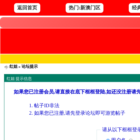
返回首页
热门:新澳门区
经
红姐
» 论坛提示
红姐 提示信息
如果您已注册会员,请直接在底下框框登陆,如还没注册请
帖子ID非法
如果您已注册,请先登录论坛即可游览帖子
请从以下框框登