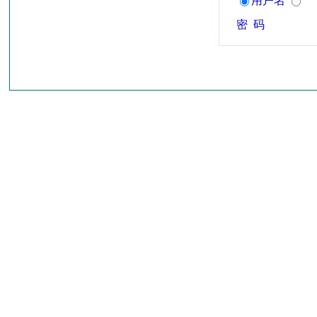
用户名
密 码