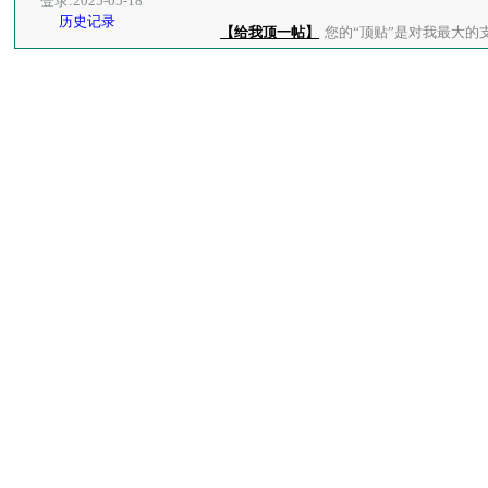
登录:2025-05-18
历史记录
【给我顶一帖】
您的“顶贴”是对我最大的支持