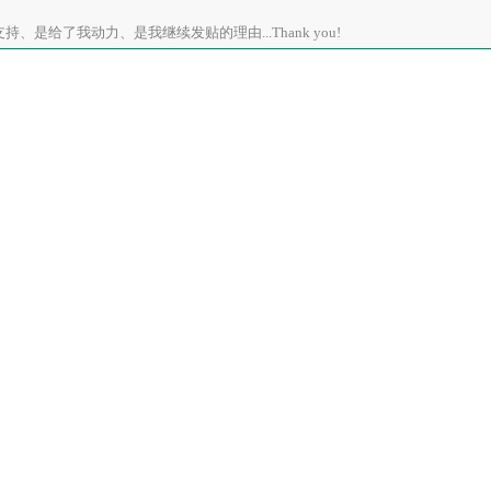
、是给了我动力、是我继续发贴的理由...Thank you!