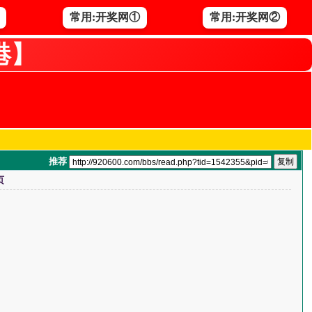
常用:开奖网①
常用:开奖网②
港】
推荐
页