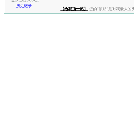
登录:2025-05-21
历史记录
【给我顶一帖】
您的“顶贴”是对我最大的支持