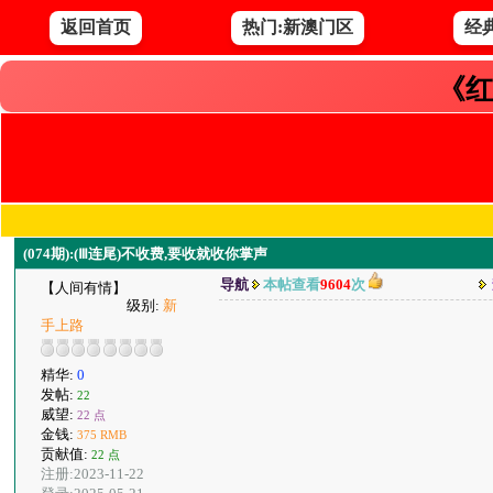
返回首页
热门:新澳门区
经
《红
(074期):(Ⅲ连尾)不收费,要收就收你掌声
导航
本帖查看
9604
次
【人间有情】
级别:
新
手上路
精华:
0
发帖:
22
威望:
22 点
金钱:
375 RMB
贡献值:
22 点
注册:2023-11-22