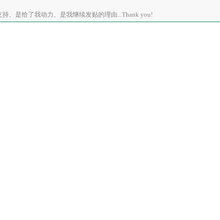
、是给了我动力、是我继续发贴的理由...Thank you!