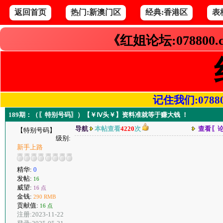
返回首页
热门:新澳门区
经典:香港区
表
《红姐论坛:078800
记住我们:078800.
189期：（〖特别号码〗）【￥Ⅳ头￥】资料准就等于赚大钱 ！
导航
本帖查看
4220
次
查看〖
【特别号码】
级别:
新手上路
精华:
0
发帖:
16
威望:
16 点
金钱:
290 RMB
贡献值:
16 点
注册:2023-11-22