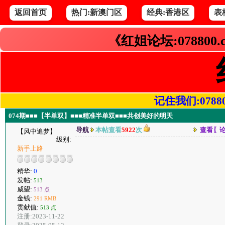
返回首页
热门:新澳门区
经典:香港区
表
《红姐论坛:078800
记住我们:078800.
074期■■■【半单双】■■■精准半单双■■■共创美好的明天
导航
本帖查看
5922
次
查看〖
【风中追梦】
级别:
新手上路
精华:
0
发帖:
513
威望:
513 点
金钱:
291 RMB
贡献值:
513 点
注册:2023-11-22