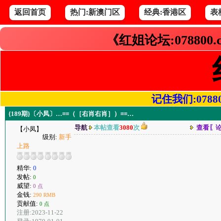
返回首页
热门:新澳门区
经典:香港区
表
《红姐论坛:078800
记住我们:078800.
{189期}〔小凤〕…≡≡（［右肖右肖］）≡≡…
导航
本帖查看
3080
次
查看〖
【小凤】
级别:
新手
上路
精华:
0
发帖:
0
威望:
0 点
金钱:
290 RMB
贡献值:
0 点
注册:2023-11-22