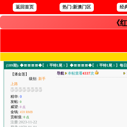
返回首页
热门:新澳门区
经
《红
(189期): ◆〓〓〓〓◆〖﹛平特1尾﹜〗◆〓〓〓〓◆〖﹛平特1尾﹜〗每
导航
本帖查看
4337
次
【潘金莲】
级别:
新手
上路
精华:
0
发帖:
0
威望:
0 点
金钱:
459 RMB
贡献值:
0 点
注册:2023-11-22