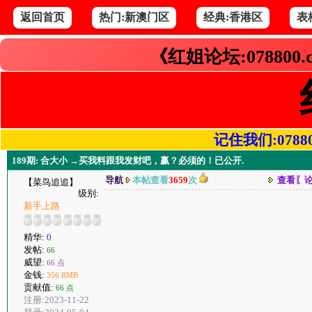
返回首页
热门:新澳门区
经典:香港区
表
《红姐论坛:078800
记住我们:078800.
189期: 合大小 →买我料跟我发财吧，赢？必须的！已公开.
导航
本帖查看
3659
次
查看〖
【菜鸟追追】
级别:
新手上路
精华:
0
发帖:
66
威望:
66 点
金钱:
356 RMB
贡献值:
66 点
注册:2023-11-22