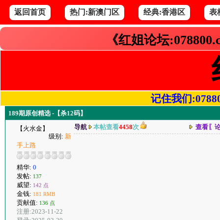
返回首页
热门:新澳门区
经典:香港区
表
《红姐论坛:078800
记住我们:078800.
189期原创精选 -【杀12码】
导航
本帖查看
4458
次
查看〖
【火水金】
级别:
新
手上路
精华:
0
发帖:
137
威望:
142 点
金钱:
181 RMB
贡献值:
136 点
注册:2023-11-22