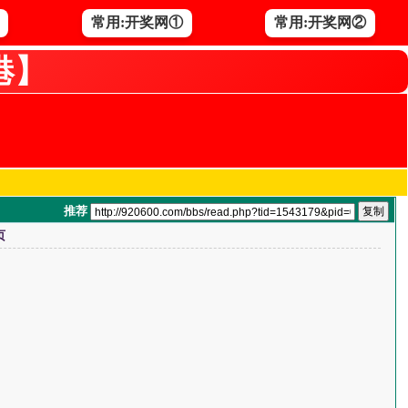
常用:开奖网①
常用:开奖网②
港】
推荐
页