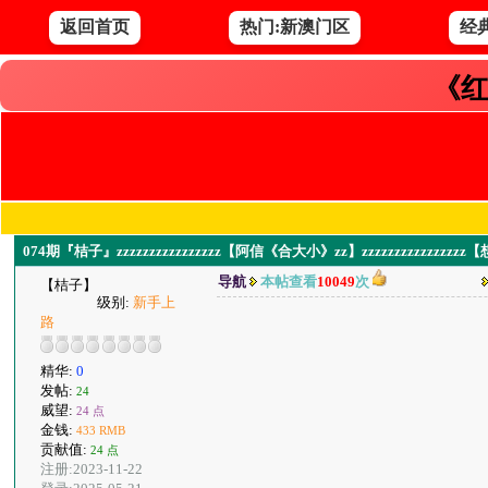
返回首页
热门:新澳门区
经
《红
074期『桔子』zzzzzzzzzzzzzzzz【阿信《合大小》zz】zzzzzzzzzzzzz
导航
本帖查看
10049
次
【桔子】
级别:
新手上
路
精华:
0
发帖:
24
威望:
24 点
金钱:
433 RMB
贡献值:
24 点
注册:2023-11-22