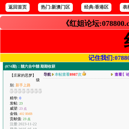
返回首页
热门:新澳门区
经典:香港区
表
《红姐论坛:078800
记住我们:078800.
(074期)：囍六合中囍 期期收获
导航
本帖查看
8987
次
查看〖
【庄家的恶梦】
级
别:
新手上路
精华:
0
发帖:
23
威望:
23 点
金钱:
402 RMB
贡献值:
23 点
注册:2023-11-22