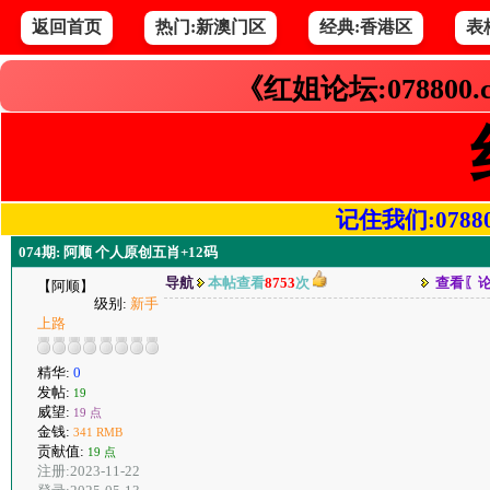
返回首页
热门:新澳门区
经典:香港区
表
《红姐论坛:078800
记住我们:078800.
074期: 阿顺 个人原创五肖+12码
导航
本帖查看
8753
次
查看〖
【阿顺】
级别:
新手
上路
精华:
0
发帖:
19
威望:
19 点
金钱:
341 RMB
贡献值:
19 点
注册:2023-11-22