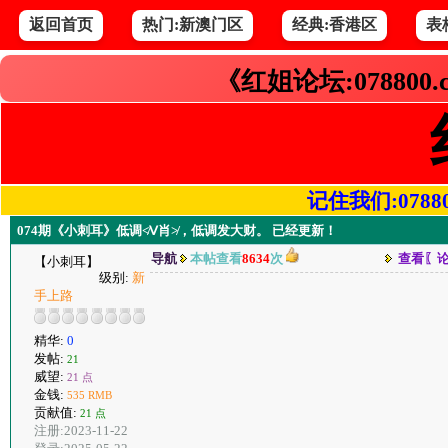
返回首页
热门:新澳门区
经典:香港区
表
《红姐论坛:078800
记住我们:078800.
074期《小刺耳》低调≮Ⅴ肖≯，低调发大财。 已经更新！
导航
本帖查看
8634
次
查看〖
【小刺耳】
级别:
新
手上路
精华:
0
发帖:
21
威望:
21 点
金钱:
535 RMB
贡献值:
21 点
注册:2023-11-22