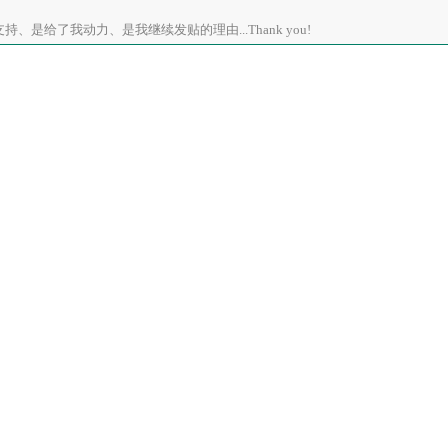
、是给了我动力、是我继续发贴的理由...Thank you!