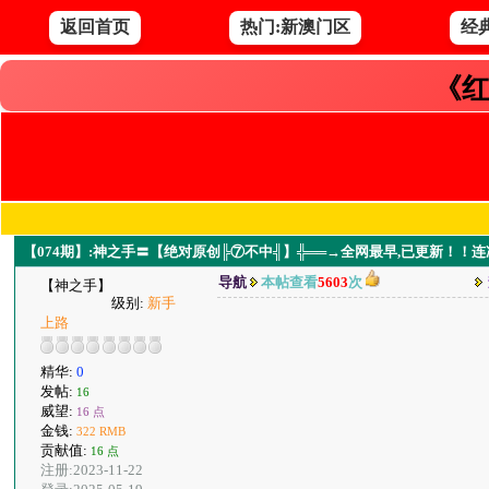
返回首页
热门:新澳门区
经
《红
【074期】:神之手〓【绝对原创╠⑦不中╣】╬══→全网最早,已更新！！
导航
本帖查看
5603
次
【神之手】
级别:
新手
上路
精华:
0
发帖:
16
威望:
16 点
金钱:
322 RMB
贡献值:
16 点
注册:2023-11-22