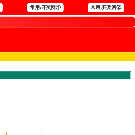
常用:开奖网①
常用:开奖网②