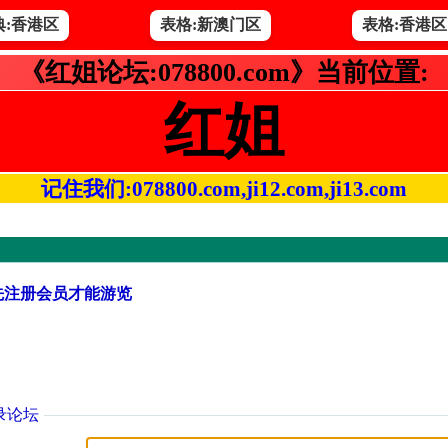
典:香港区
表格:新澳门区
表格:香港区
《红姐论坛:078800.com》当前位置:
红姐
记住我们:078800.com,ji12.com,ji13.com
先注册会员才能游览
录论坛