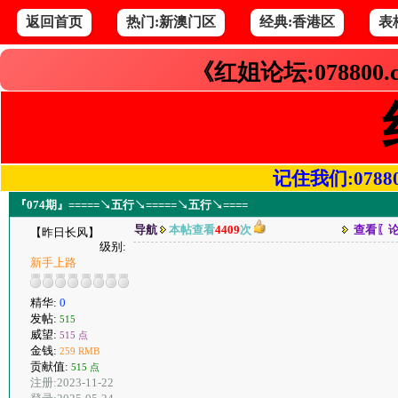
返回首页
热门:新澳门区
经典:香港区
表
《红姐论坛:078800
记住我们:078800.
『074期』=====↘五行↘=====↘五行↘====
导航
本帖查看
4409
次
查看〖
【昨日长风】
级别:
新手上路
精华:
0
发帖:
515
威望:
515 点
金钱:
259 RMB
贡献值:
515 点
注册:2023-11-22