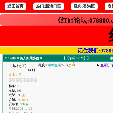
返回首页
热门:新澳门区
经典:香港区
表
《红姐论坛:078800
记住我们:078800.
<189期>※美人如此多娇※━━━━━━【【杀码 12 个】】━━━━━━
导航
本帖查看
2265
次
查看〖
【山林之王】
级别:
新手上路
精华:
0
发帖:
396
威望:
396 点
金钱:
467 RMB
贡献值:
396 点
注册:2023-11-22