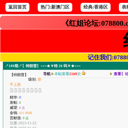
返回首页
热门:新澳门区
经典:香港区
表
《红姐论坛:078800
记住我们:078800.
↗189期↗〖特朗普〗===★￥特 26 码￥★===
导航
本帖查看
2169
次
查看〖
【特朗普】
级别:
新
手上路
精华:
0
发帖:
0
威望:
0 点
金钱:
451 RMB
贡献值:
0 点
注册:2023-11-22