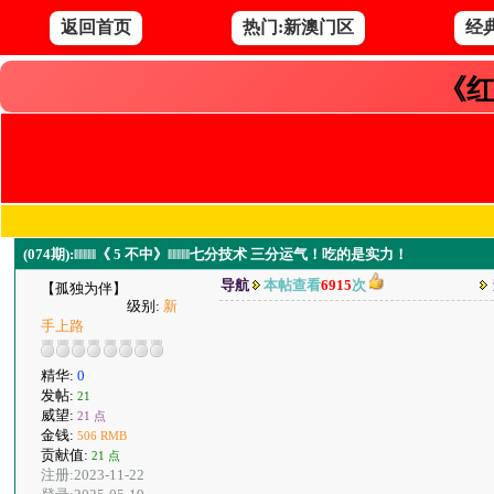
返回首页
热门:新澳门区
经
《红
(074期):‖‖‖‖‖《 5 不中》‖‖‖‖‖七分技术 三分运气！吃的是实力！
导航
本帖查看
6915
次
【孤独为伴】
级别:
新
手上路
精华:
0
发帖:
21
威望:
21 点
金钱:
506 RMB
贡献值:
21 点
注册:2023-11-22