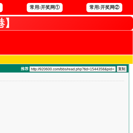
常用:开奖网①
常用:开奖网②
港】
推荐